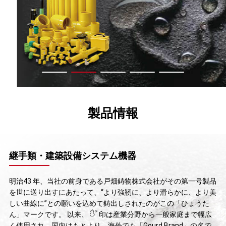
1
2
3
4
5
製品情報
継手類・建築設備システム機器
明治43 年、当社の前身である戸畑鋳物株式会社がその第一号製品
を世に送り出すにあたって、“より強靭に、より滑らかに、より美
しい曲線に”との願いを込めて鋳出しされたのがこの「ひょうた
ん」マークです。 以来、
印は産業分野から一般家庭まで幅広
く使用され、国内はもとより、海外でも「Gourd Brand」の名で